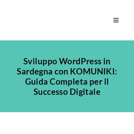
Salta
al
contenuto
Toggle
Navigat
Home
Sviluppo WordPress in
Nicola
Sardegna con KOMUNIKI:
Team
Guida Completa per il
Servizi
Successo Digitale
Progetti
Blog
Contatta