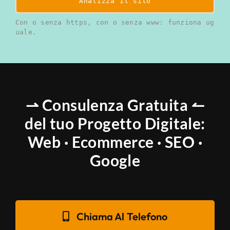
Analizza il sito
Con o senza https, con o senza www: funziona ug
uale.
⇀ Consulenza Gratuita ↼
del tuo Progetto Digitale:
Web · Ecommerce · SEO ·
Google
Chiama Al Telefono