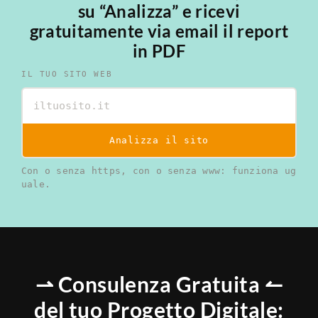
su “Analizza” e ricevi
gratuitamente via email il report
in PDF
IL TUO SITO WEB
Analizza il sito
Con o senza https, con o senza www: funziona ug
uale.
⇀ Consulenza Gratuita ↼
del tuo Progetto Digitale: