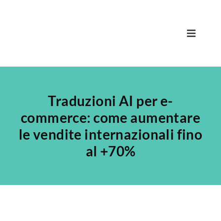
Salta
al
contenuto
Toggle
Navigat
Home
Traduzioni AI per e-
Nicola
commerce: come aumentare
Team
le vendite internazionali fino
Servizi
al +70%
Progetti
Blog
Contatta