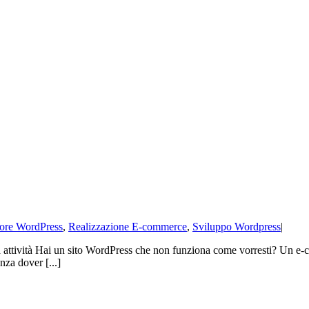
ore WordPress
,
Realizzazione E-commerce
,
Sviluppo Wordpress
|
a attività Hai un sito WordPress che non funziona come vorresti? Un e-c
nza dover [...]