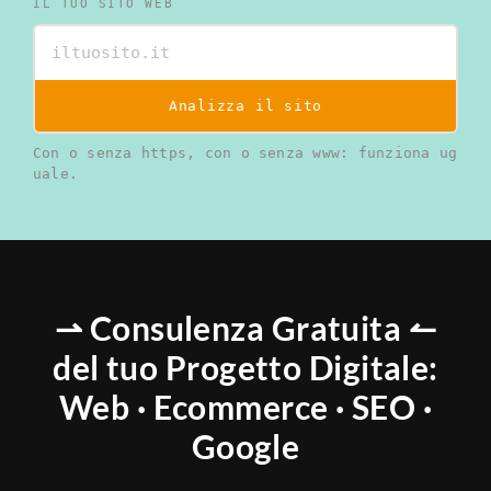
IL TUO SITO WEB
Analizza il sito
Con o senza https, con o senza www: funziona ug
uale.
⇀ Consulenza Gratuita ↼
del tuo Progetto Digitale:
Web · Ecommerce · SEO ·
Google