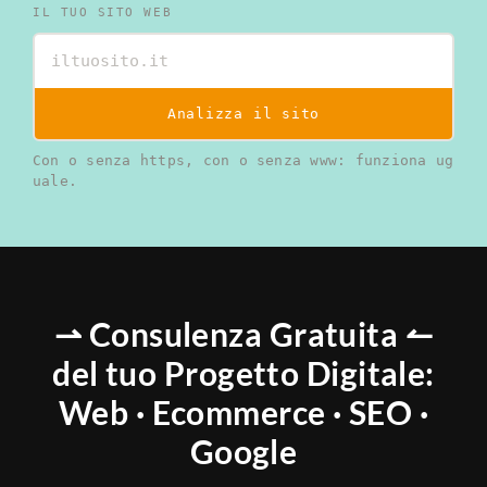
IL TUO SITO WEB
Analizza il sito
Con o senza https, con o senza www: funziona ug
uale.
⇀ Consulenza Gratuita ↼
del tuo Progetto Digitale:
Web · Ecommerce · SEO ·
Google