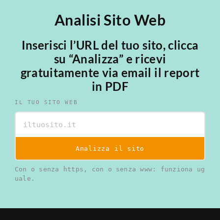
Analisi Sito Web
Inserisci l’URL del tuo sito, clicca
su “Analizza” e ricevi
gratuitamente via email il report
in PDF
IL TUO SITO WEB
Analizza il sito
Con o senza https, con o senza www: funziona ug
uale.