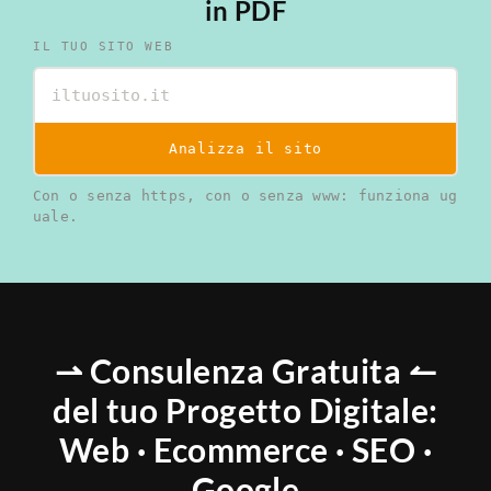
in PDF
IL TUO SITO WEB
Analizza il sito
Con o senza https, con o senza www: funziona ug
uale.
⇀ Consulenza Gratuita ↼
del tuo Progetto Digitale:
Web · Ecommerce · SEO ·
Google