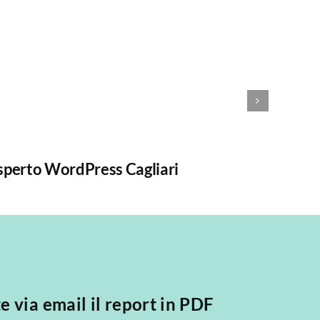
sperto WordPress Cagliari
Realiz
WooCo
te via email il report in PDF