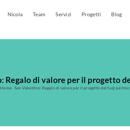
Nicola
Team
Servizi
Progetti
Blog
: Regalo di valore per il progetto d
Home
·
San Valentino: Regalo di valore per il progetto del tu@ partner