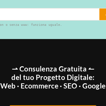
on o senza www: funziona uguale.
⇀ Consulenza Gratuita ↼
del tuo Progetto Digitale:
Web · Ecommerce · SEO · Google