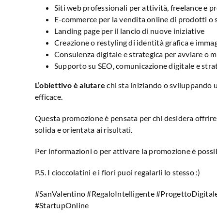
Siti web professionali per attività, freelance e p
E-commerce per la vendita online di prodotti o s
Landing page per il lancio di nuove iniziative
Creazione o restyling di identità grafica e immag
Consulenza digitale e strategica per avviare o m
Supporto su SEO, comunicazione digitale e strat
L’obiettivo è aiutare
chi sta iniziando o sviluppando 
efficace.
Questa promozione è pensata per chi desidera offrire 
solida e orientata ai risultati.
Per informazioni o per attivare la promozione è possi
P.S. I cioccolatini e i fiori puoi regalarli lo stesso :)
#SanValentino #RegaloIntelligente #ProgettoDigit
#StartupOnline