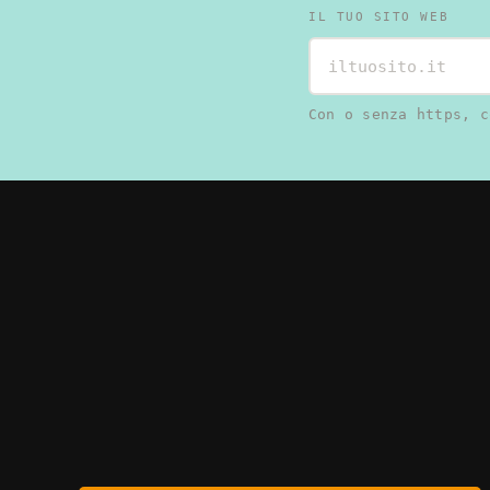
IL TUO SITO WEB
Con o senza https, c