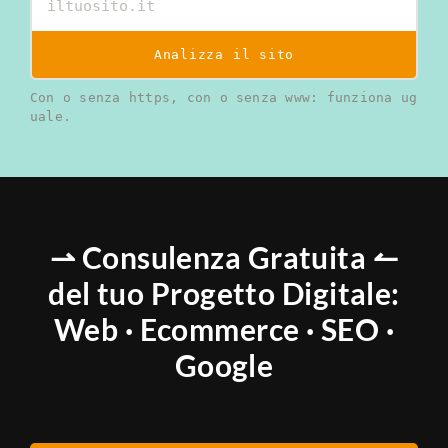
Analizza il sito
Con o senza https, con o senza www: funziona ug
uale.
⇀ Consulenza Gratuita ↼
del tuo Progetto Digitale:
Web · Ecommerce · SEO ·
Google