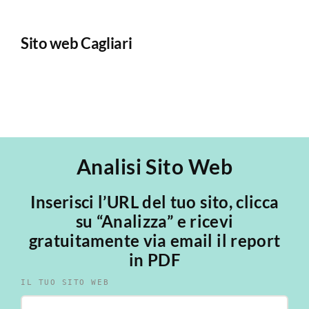
Sito web Cagliari
E
Analisi Sito Web
Inserisci l’URL del tuo sito, clicca
su “Analizza” e ricevi
gratuitamente via email il report
in PDF
IL TUO SITO WEB