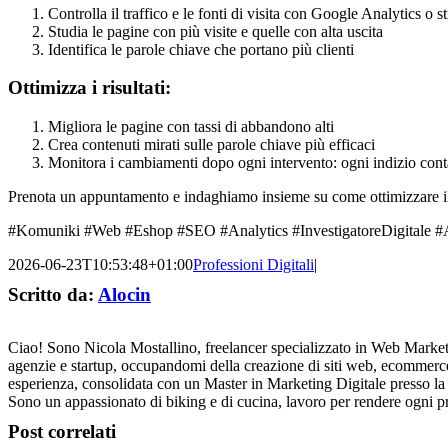
Controlla il traffico e le fonti di visita con Google Analytics o s
Studia le pagine con più visite e quelle con alta uscita
Identifica le parole chiave che portano più clienti
Ottimizza i risultati:
Migliora le pagine con tassi di abbandono alti
Crea contenuti mirati sulle parole chiave più efficaci
Monitora i cambiamenti dopo ogni intervento: ogni indizio cont
Prenota un appuntamento e indaghiamo insieme su come ottimizzare il
#Komuniki #Web #Eshop #SEO #Analytics #InvestigatoreDigitale #Ana
2026-06-23T10:53:48+01:00
Professioni Digitali
|
Scritto da:
Alocin
Ciao! Sono Nicola Mostallino, freelancer specializzato in Web Mark
agenzie e startup, occupandomi della creazione di siti web, ecommerce
esperienza, consolidata con un Master in Marketing Digitale presso la 
Sono un appassionato di biking e di cucina, lavoro per rende
Post correlati