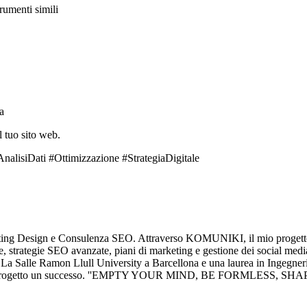
trumenti simili
a
 tuo sito web.
lisiDati #Ottimizzazione #StrategiaDigitale
eting Design e Consulenza SEO. Attraverso KOMUNIKI, il mio progetto d
, strategie SEO avanzate, piani di marketing e gestione dei social medi
La Salle Ramon Llull University a Barcellona e una laurea in Ingegneria 
re ogni progetto un successo. ''EMPTY YOUR MIND, BE FORMLESS, 