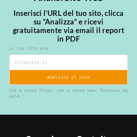
Inserisci l’URL del tuo sito, clicca
su “Analizza” e ricevi
gratuitamente via email il report
in PDF
IL TUO SITO WEB
Analizza il sito
Con o senza https, con o senza www: funziona ug
uale.