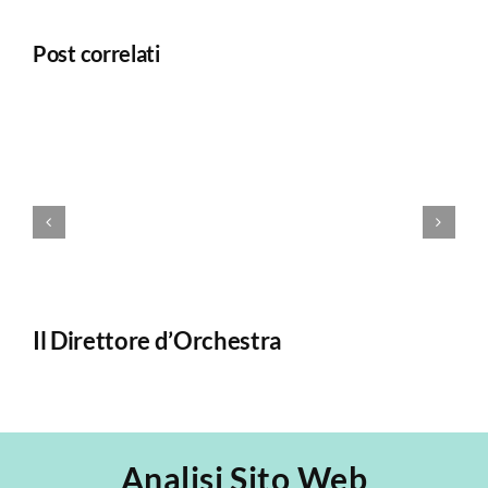
Post correlati
Il Direttore d’Orchestra
Il
Analisi Sito Web