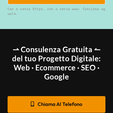
Con o senza https, con o senza www: funziona ug
uale.
⇀ Consulenza Gratuita ↼
del tuo Progetto Digitale:
Web · Ecommerce · SEO ·
Google
Chiama Al Telefono