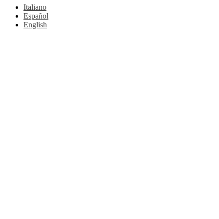
Italiano
Español
English