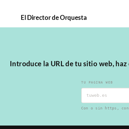
El Director de Orquesta
Introduce la URL de tu sitio web, haz
TU PAGINA WEB
Con o sin https, con