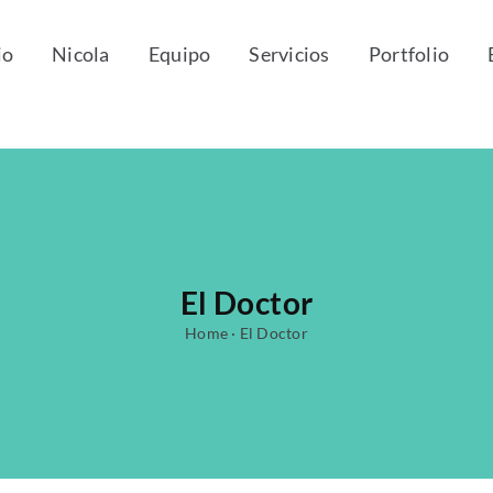
io
Nicola
Equipo
Servicios
Portfolio
El Doctor
Home
·
El Doctor