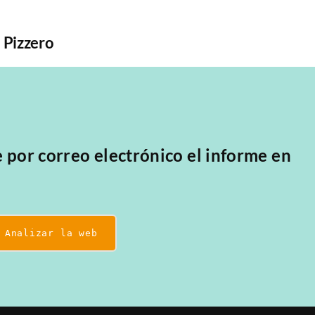
l Pizzero
El Bib
e por correo electrónico el informe en
Analizar la web