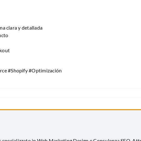
ma clara y detallada
ucto
ckout
e #Shopify #Optimización
er specializzato in Web Marketing Design e Consulenza SEO. At