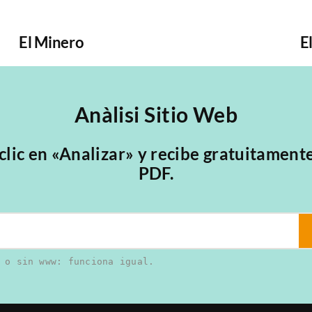
El Minero
E
Anàlisi Sitio Web
 clic en «Analizar» y recibe gratuitament
PDF.
 o sin www: funciona igual.