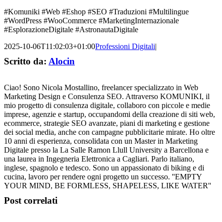
#Komuniki #Web #Eshop #SEO #Traduzioni #Multilingue
#WordPress #WooCommerce #MarketingInternazionale
#EsplorazioneDigitale #AstronautaDigitale
2025-10-06T11:02:03+01:00
Professioni Digitali
|
Scritto da:
Alocin
Ciao! Sono Nicola Mostallino, freelancer specializzato in Web
Marketing Design e Consulenza SEO. Attraverso KOMUNIKI, il
mio progetto di consulenza digitale, collaboro con piccole e medie
imprese, agenzie e startup, occupandomi della creazione di siti web,
ecommerce, strategie SEO avanzate, piani di marketing e gestione
dei social media, anche con campagne pubblicitarie mirate. Ho oltre
10 anni di esperienza, consolidata con un Master in Marketing
Digitale presso la La Salle Ramon Llull University a Barcellona e
una laurea in Ingegneria Elettronica a Cagliari. Parlo italiano,
inglese, spagnolo e tedesco. Sono un appassionato di biking e di
cucina, lavoro per rendere ogni progetto un successo. ''EMPTY
YOUR MIND, BE FORMLESS, SHAPELESS, LIKE WATER''
Post correlati