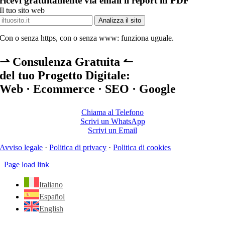
ricevi gratuitamente via email il report in PDF
Il tuo sito web
Analizza il sito
Con o senza https, con o senza www: funziona uguale.
⇀ Consulenza Gratuita ↼
del tuo Progetto Digitale:
Web · Ecommerce · SEO · Google
Chiama al Telefono
Scrivi un WhatsApp
Scrivi un Email
Avviso legale
·
Politica di privacy
·
Politica di cookies
Page load link
Italiano
Español
English