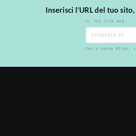
Inserisci l’URL del tuo sito
IL TUO SITO WEB
Con o senza https, c