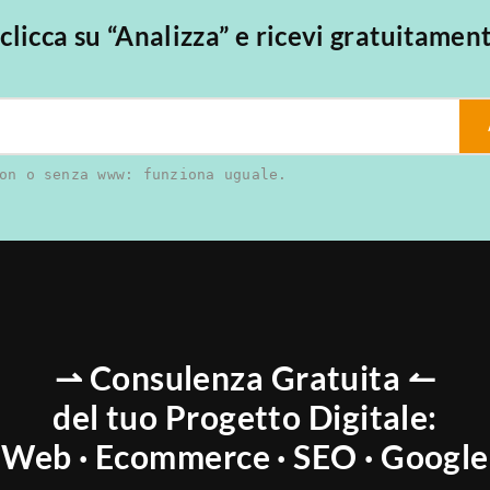
, clicca su “Analizza” e ricevi gratuitamen
on o senza www: funziona uguale.
⇀ Consulenza Gratuita ↼
del tuo Progetto Digitale:
Web · Ecommerce · SEO · Google