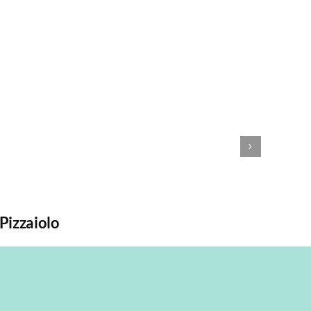
 Pizzaiolo
Il Bibl