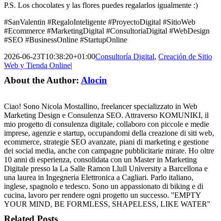
P.S. Los chocolates y las flores puedes regalarlos igualmente :)
#SanValentin #RegaloInteligente #ProyectoDigital #SitioWeb
#Ecommerce #MarketingDigital #ConsultoriaDigital #WebDesign
#SEO #BusinessOnline #StartupOnline
2026-06-23T10:38:20+01:00
Consultoría Digital
,
Creación de Sitio
Web y Tienda Online
|
About the Author:
Alocin
Ciao! Sono Nicola Mostallino, freelancer specializzato in Web
Marketing Design e Consulenza SEO. Attraverso KOMUNIKI, il
mio progetto di consulenza digitale, collaboro con piccole e medie
imprese, agenzie e startup, occupandomi della creazione di siti web,
ecommerce, strategie SEO avanzate, piani di marketing e gestione
dei social media, anche con campagne pubblicitarie mirate. Ho oltre
10 anni di esperienza, consolidata con un Master in Marketing
Digitale presso la La Salle Ramon Llull University a Barcellona e
una laurea in Ingegneria Elettronica a Cagliari. Parlo italiano,
inglese, spagnolo e tedesco. Sono un appassionato di biking e di
cucina, lavoro per rendere ogni progetto un successo. ''EMPTY
YOUR MIND, BE FORMLESS, SHAPELESS, LIKE WATER''
Related Posts