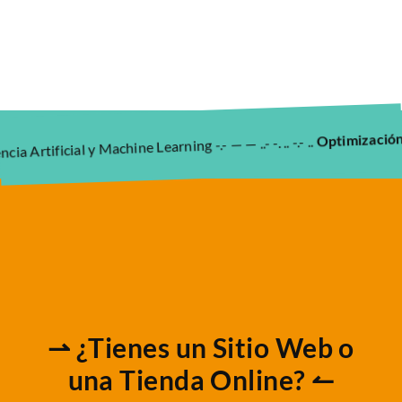
SEO p
Optimización
tificial y Machine Learning -.- — — ..- -. .. -.- ..
⇀ ¿Tienes un Sitio Web o
una Tienda Online? ↼