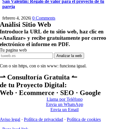
San Valentín: Regalo de valor para el proyecto de tu
pareja
febrero 4, 2026
|
0 Comments
Anàlisi Sitio Web
Introduce la URL de tu sitio web, haz clic en
«Analizar» y recibe gratuitamente por correo
electrónico el informe en PDF.
Tu pagina web
Analizar la web
Con o sin https, con o sin www: funciona igual.
⇀ Consultoría Gratuita ↼
de tu Proyecto Digital:
Web · Ecommerce · SEO · Google
Llama por Teléfono
Envia un WhatsApp
Envia un Email
Aviso legal
·
Política de privacidad
·
Política de cookies