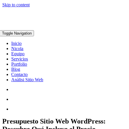
Skip to content
Toggle Navigation
Inicio
Nicola
Equipo
Servicios
Portfolio
Blog
Contacto
Anàlisi Sitio Web
Presupuesto Sitio Web WordPress:
Descubre Qué Incluye el Precio