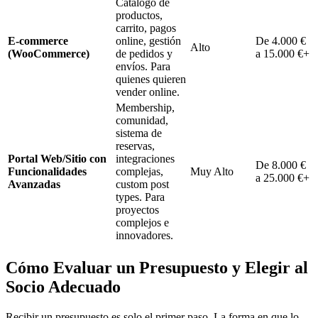
Catálogo de
productos,
carrito, pagos
E-commerce
online, gestión
De 4.000 €
Alto
(WooCommerce)
de pedidos y
a 15.000 €+
envíos. Para
quienes quieren
vender online.
Membership,
comunidad,
sistema de
reservas,
Portal Web/Sitio con
integraciones
De 8.000 €
Funcionalidades
complejas,
Muy Alto
a 25.000 €+
Avanzadas
custom post
types. Para
proyectos
complejos e
innovadores.
Cómo Evaluar un Presupuesto y Elegir al
Socio Adecuado
Recibir un presupuesto es solo el primer paso. La forma en que lo