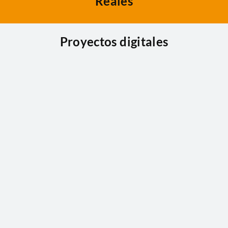
Reales
Proyectos digitales
MANCA Gas y Bombonas se
Digitaliza: ahora puedes reservar
online