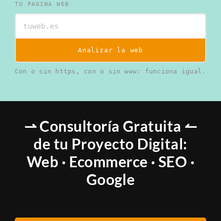
TU PAGINA WEB
Analizar la web
Con o sin https, con o sin www: funciona igual.
⇀ Consultoría Gratuita ↼
de tu Proyecto Digital:
Web · Ecommerce · SEO ·
Google