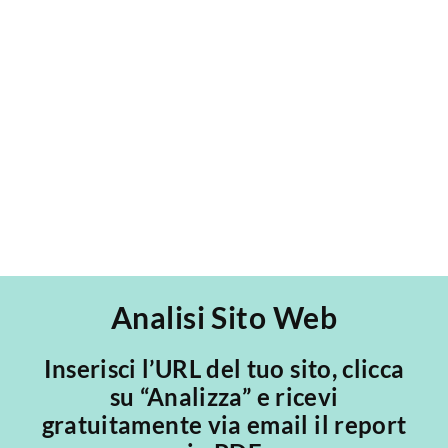
Embryolisse.es - Progetto Web Wordpress
Woocommerce Il sito e-commerce Embryolisse
in WooCommerce, specializzato nella vendita
di creme di bellezza di un rinomato marchio [...]
Analisi Sito Web
Inserisci l’URL del tuo sito, clicca
su “Analizza” e ricevi
gratuitamente via email il report