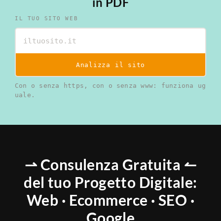
in PDF
IL TUO SITO WEB
Analizza il sito
Con o senza https, con o senza www: funziona ug
uale.
⇀ Consulenza Gratuita ↼
del tuo Progetto Digitale:
Web · Ecommerce · SEO ·
Google