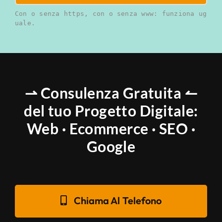
Con o senza https, con o senza www: funziona ug
uale.
⇀ Consulenza Gratuita ↼
del tuo Progetto Digitale:
Web · Ecommerce · SEO ·
Google
Chiama Al Telefono