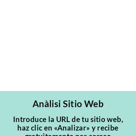
Embryolisse.es - Proyecto Web WordPress
WooCommerce El sitio e-commerce
Embryolisse en WooCommerce, especializado
en la venta de cremas de belleza de una
reconocida marca [...]
Anàlisi Sitio Web
Introduce la URL de tu sitio web,
haz clic en «Analizar» y recibe