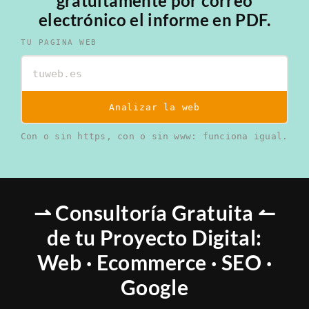
gratuitamente por correo
electrónico el informe en PDF.
TU PAGINA WEB
Analizar la web
Con o sin https, con o sin www: funciona igual.
⇀ Consultoría Gratuita ↼
de tu Proyecto Digital:
Web · Ecommerce · SEO ·
Google