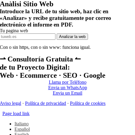
Anàlisi Sitio Web
Introduce la URL de tu sitio web, haz clic en
«Analizar» y recibe gratuitamente por correo
electrónico el informe en PDF.
Tu pagina web
Analizar la web
Con o sin https, con o sin www: funciona igual.
⇀ Consultoría Gratuita ↼
de tu Proyecto Digital:
Web · Ecommerce · SEO · Google
Llama por Teléfono
Envia un WhatsApp
Envia un Email
Aviso legal
·
Política de privacidad
·
Política de cookies
Page load link
Italiano
Español
English