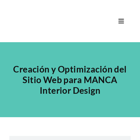
Skip
to
content
Toggle
Navigat
Inicio
Nicola
Creación y Optimización del
Equipo
Sitio Web para MANCA
Interior Design
Servicios
Portfolio
Blog
Contacto