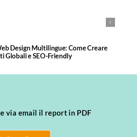
eb Design Multilingue: Come Creare
Intelli
iti Globali e SEO-Friendly
in Sar
KOMU
te via email il report in PDF