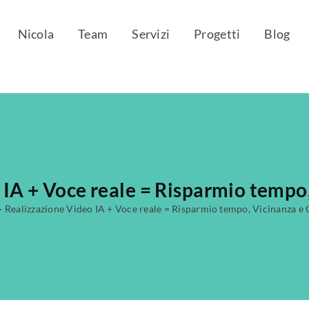
Nicola
Team
Servizi
Progetti
Blog
 IA + Voce reale = Risparmio tempo,
·
Realizzazione Video IA + Voce reale = Risparmio tempo, Vicinanza e 