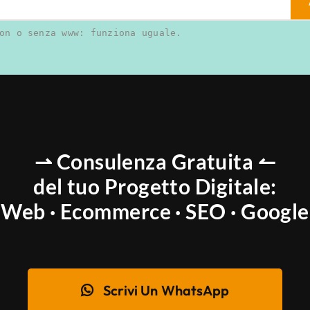
on o senza www: funziona uguale.
⇀ Consulenza Gratuita ↼
del tuo Progetto Digitale:
Web · Ecommerce · SEO · Google
Scrivi Un WhatsApp