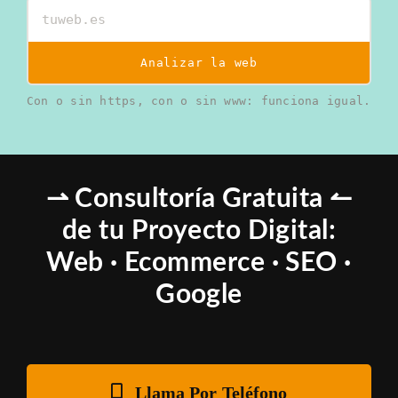
Analizar la web
Con o sin https, con o sin www: funciona igual.
⇀ Consultoría Gratuita ↼
de tu Proyecto Digital:
Web · Ecommerce · SEO ·
Google
Llama Por Teléfono