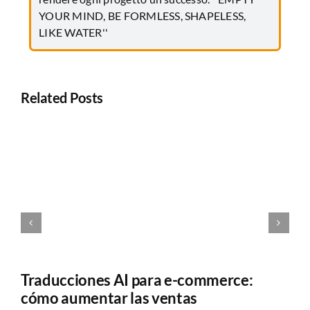
YOUR MIND, BE FORMLESS, SHAPELESS,
LIKE WATER''
Related Posts
Traducciones AI para e-commerce:
O
cómo aumentar las ventas
C