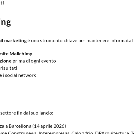
ti
ing
ail marketing
è uno strumento chiave per mantenere informata la 
mite Mailchimp
zione
prima di ogni evento
isultati
 e i social network
settore fin dal suo lancio:
za a Barcellona (14 aprile 2026)
come Construnews, Interempresas, Caloryfrio, DPArquitectura, Te