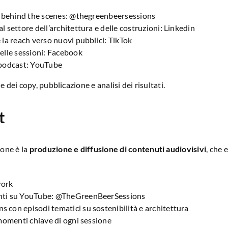
e behind the scenes:
@thegreenbeersessions
 settore dell’architettura e delle costruzioni:
Linkedin
 la reach verso nuovi pubblici:
TikTok
elle sessioni:
Facebook
 podcast:
YouTube
 dei copy, pubblicazione e analisi dei risultati.
t
one è la
produzione e diffusione di contenuti audiovisivi
, che 
work
nti su YouTube:
@TheGreenBeerSessions
 con episodi tematici su sostenibilità e architettura
momenti chiave di ogni sessione