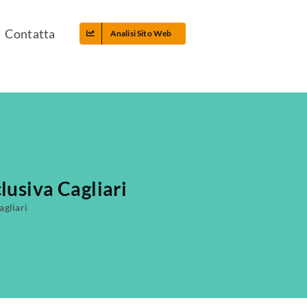
Contatta
Analisi Sito Web
usiva Cagliari
gliari