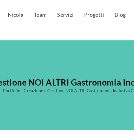
Nicola
Team
Servizi
Progetti
Blog
estione NOI ALTRI Gastronomia Incl
·
Portfolio
·
Creazione e Gestione NOI ALTRI Gastronomia Inclusiva Ca