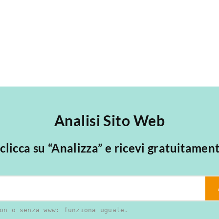
Analisi Sito Web
, clicca su “Analizza” e ricevi gratuitamen
on o senza www: funziona uguale.