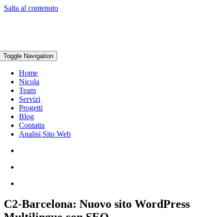
Salta al contenuto
Toggle Navigation
Home
Nicola
Team
Servizi
Progetti
Blog
Contatta
Analisi Sito Web
C2-Barcelona: Nuovo sito WordPress
Multilingue con SEO