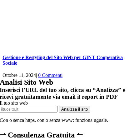
Gestione e Restyling del Sito Web per GINT Cooperativa
Sociale
Ottobre 11, 2024
|
0 Commenti
Analisi Sito Web
Inserisci l’URL del tuo sito, clicca su “Analizza” e
ricevi gratuitamente via email il report in PDF
Il tuo sito web
Analizza il sito
Con o senza https, con o senza www: funziona uguale.
⇀ Consulenza Gratuita ↼